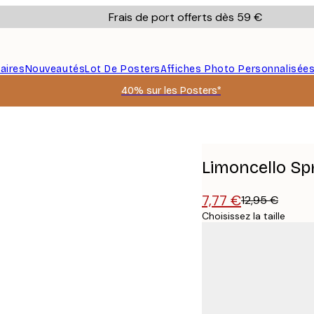
Frais de port offerts dès 59 €
aires
Nouveautés
Lot De Posters
Affiches Photo Personnalisée
40% sur les Posters*
Limoncello Spr
7,77 €
12,95 €
Choisissez la taille