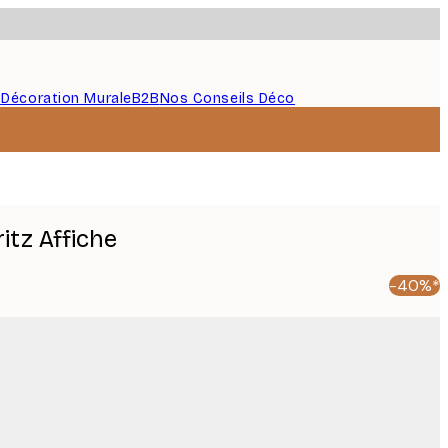
s
Décoration Murale
B2B
Nos Conseils Déco
itz Affiche
-40%*