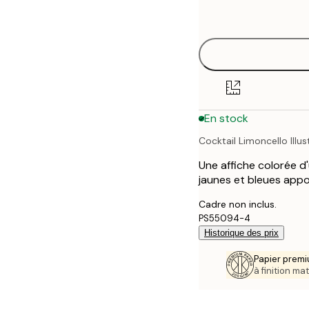
options
30x40 cm
40x50 cm
50x70 cm
En stock
70x100 cm
Cocktail Limoncello Illus
100x150 cm
Une affiche colorée d'
jaunes et bleues appo
Cadre non inclus.
PS55094-4
Historique des prix
Papier premi
à finition mat