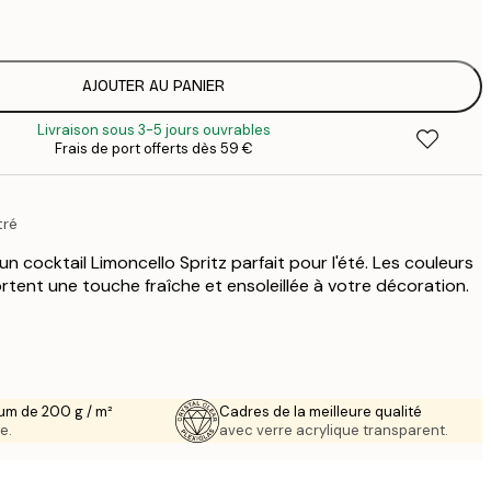
1
12
2
16
AJOUTER AU PANIER
2
Livraison sous 3-5 jours ouvrables
19
Frais de port offerts dès 59 €
3
26
4
tré
64
un cocktail Limoncello Spritz parfait pour l'été. Les couleurs
rtent une touche fraîche et ensoleillée à votre décoration.
um de 200 g / m²
Cadres de la meilleure qualité
e.
avec verre acrylique transparent.