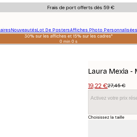
Frais de port offerts dès 59 €
aires
Nouveautés
Lot De Posters
Affiches Photo Personnalisée
30% sur les affiches et 15% sur les cadres*
0 min
0 s
Valable
jusqu'au
 Poster
:
2026-
08-
06
Laura Mexia -
19,22 €
27,45 €
Activez votre prix r
Choisissez la taille