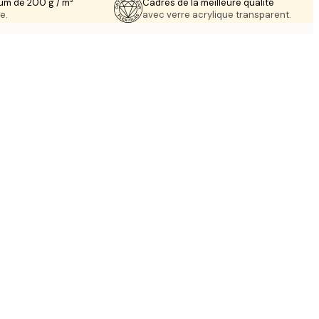
um de 200 g / m²
Cadres de la meilleure qualité
e.
avec verre acrylique transparent.