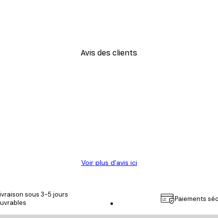
Citronnier Abstrait Poster
À partir de 9,07 €
12,95 €
Avis des clients
Voir plus d’avis ici
ivraison sous 3-5 jours
Paiements séc
uvrables