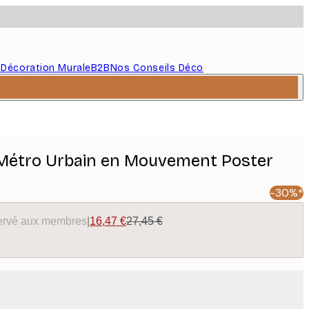
s
Décoration Murale
B2B
Nos Conseils Déco
 Métro Urbain en Mouvement Poster
-30%*
éservé aux membres
|
16,47 €
27,45 €