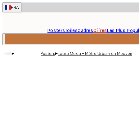
Skip
FRA
to
main
content.
Posters
Toiles
Cadres
Offres
Les Plus Popul
▸
▸
Posters
Laura Mexia - Métro Urbain en Mouvement