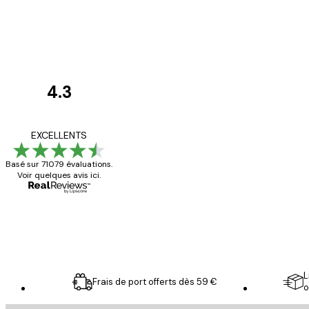
4.3
Avis
des
Satisfaite !
EXCELLENTS
clients
Basé sur 71079 évaluations.
Voir quelques avis ici.
4 juin
Christelle K
L
Frais de port offerts dès 59 €
o