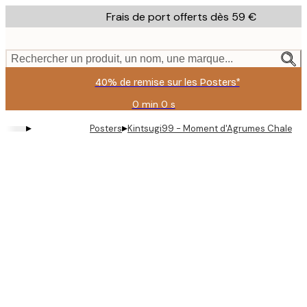
Skip
Frais de port offerts dès 59 €
to
main
content.
Rechercher un produit, un nom, une marque...
40% de remise sur les Posters*
0 min
0 s
Valable
jusqu'au
▸
▸
Posters
Kintsugi99 - Moment d'Agrumes Chaleure
:
2026-
08-
09