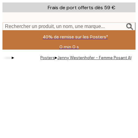
Skip
Frais de port offerts dès 59 €
to
main
content.
Rechercher un produit, un nom, une marque...
40% de remise sur les Posters*
0 min
0 s
Valable
jusqu'au
▸
▸
Posters
Jenny Westenhofer - Femme Posant Affic
:
2026-
08-
09