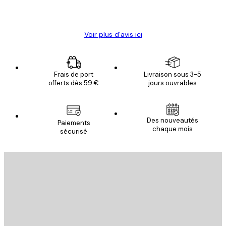
4 juin
Christelle K
Voir plus d’avis ici
Frais de port
Livraison sous 3-5
offerts dès 59 €
jours ouvrables
Des nouveautés
Paiements
chaque mois
sécurisé
Email
ENVOYER