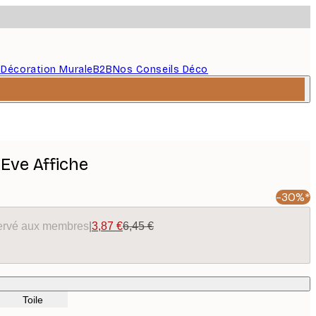
s
Décoration Murale
B2B
Nos Conseils Déco
Eve Affiche
-30%*
éservé aux membres
|
3,87 €
6,45 €
Toile