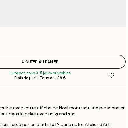
4
15
2
23
AJOUTER AU PANIER
3
Livraison sous 3-5 jours ouvrables
Frais de port offerts dès 59 €
estive avec cette affiche de Noël montrant une personne en
nt dans la neige avec un grand sac.
usif, créé par un.e artiste IA dans notre Atelier d'Art.