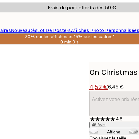
Frais de port offerts dès 59 €
aires
Nouveautés
Lot De Posters
Affiches Photo Personnalisée
30% sur les affiches et 15% sur les cadres*
0 min
0 s
Valable
jusqu'au
:
2026-
08-
06
On Christmas 
4,52 €
6,45 €
Activez votre prix r
4.8
46
Avis
Affiche
Choisissez la taille