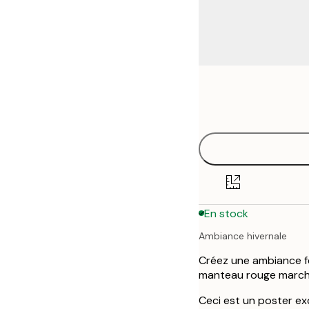
Frame
13x18 cm
options
30x40 cm
50x70 cm
En stock
Ambiance hivernale
Créez une ambiance f
manteau rouge marcha
Ceci est un poster excl