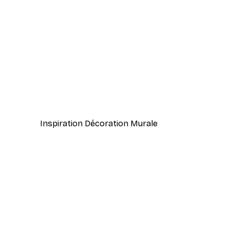
-30%*
Cannelle Poster
À partir de 9,07 €
12,95 €
Inspiration Décoration Murale