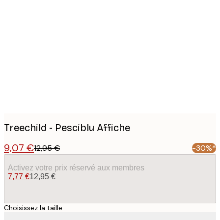
Product
images
Treechild - Pesciblu Affiche
9,07 €
12,95 €
-30%*
Activez votre prix réservé aux membres
7,77 €
12,95 €
Choisissez la taille