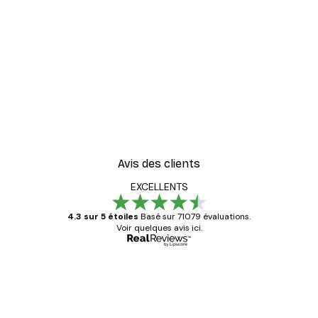
-30%*
er
Vue Matinale sur le Lac P
À partir de 9,07 €
12,95 €
Avis des clients
EXCELLENTS
4.3 sur 5 étoiles
Basé sur 71079 évaluations.
Voir quelques avis ici.
Acheteur vérifié
Avis
des
Satisfaite !