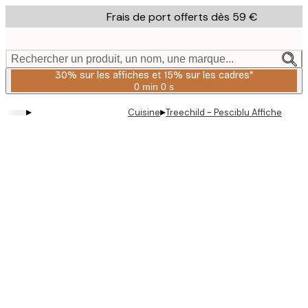
Skip
Frais de port offerts dès 59 €
to
main
content.
Rechercher un produit, un nom, une marque...
30% sur les affiches et 15% sur les cadres*
0 min
0 s
Valable
jusqu'au
▸
▸
Cuisine
Treechild - Pesciblu Affiche
:
2026-
08-
06