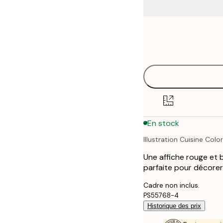
Frame
21x30 cm
options
30x40 cm
40x50 cm
50x70 cm
En stock
70x100 cm
Illustration Cuisine Colo
100x150 cm
Une affiche rouge et b
parfaite pour décorer 
Cadre non inclus.
PS55768-4
Historique des prix