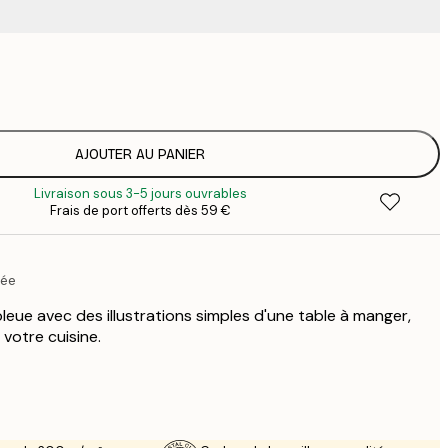
9
1
15
2
19
AJOUTER AU PANIER
2
Livraison sous 3-5 jours ouvrables
23
Frais de port offerts dès 59 €
3
30
4
rée
75
leue avec des illustrations simples d'une table à manger,
votre cuisine.