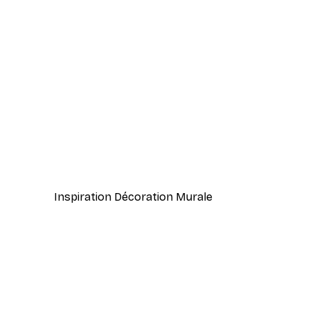
-30%*
Vue Matinale sur le Lac Poste
À partir de 9,07 €
12,95 €
Inspiration Décoration Murale