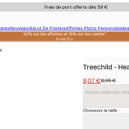
Frais de port offerts dès 59 €
aires
Nouveautés
Lot De Posters
Affiches Photo Personnalisée
30% sur les affiches et 15% sur les cadres*
0 min
0 s
Valable
jusqu'au
he
:
2026-
08-
06
Treechild - He
9,07 €
12,95 €
Activez votre prix r
Choisissez la taille