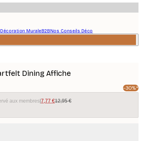
s
Décoration Murale
B2B
Nos Conseils Déco
artfelt Dining Affiche
-30%*
éservé aux membres
|
7,77 €
12,95 €