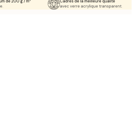
um de 200 g / m²
Cadres de la meilleure qualité
e.
avec verre acrylique transparent.