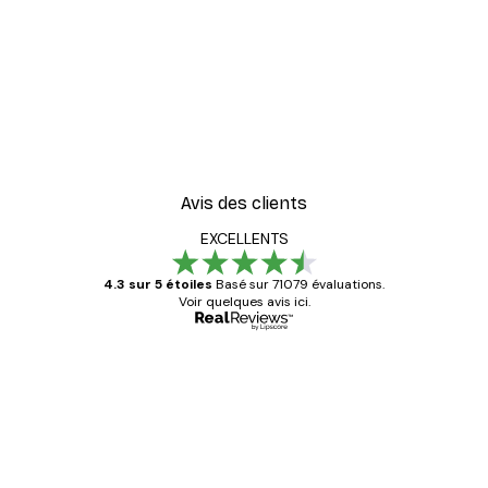
-30%*
er
Vue Matinale sur le Lac P
À partir de 9,07 €
12,95 €
Avis des clients
EXCELLENTS
4.3 sur 5 étoiles
Basé sur 71079 évaluations.
Voir quelques avis ici.
Acheteur vérifié
Avis
des
Satisfaite !
clients