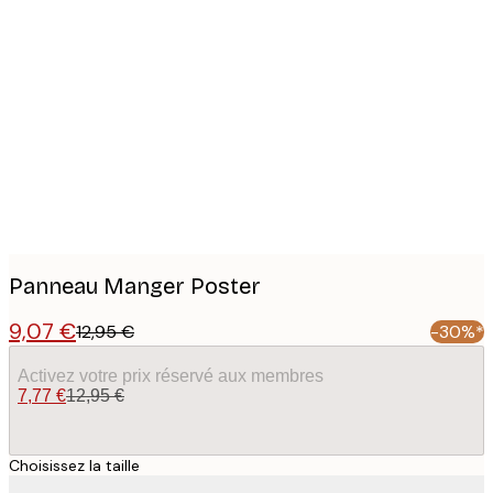
Product
images
Panneau Manger Poster
9,07 €
12,95 €
-30%*
Activez votre prix réservé aux membres
7,77 €
12,95 €
Choisissez la taille