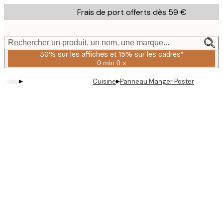
Skip
Frais de port offerts dès 59 €
to
main
content.
Rechercher un produit, un nom, une marque...
30% sur les affiches et 15% sur les cadres*
0 min
0 s
Valable
jusqu'au
▸
▸
Cuisine
Panneau Manger Poster
:
2026-
08-
06