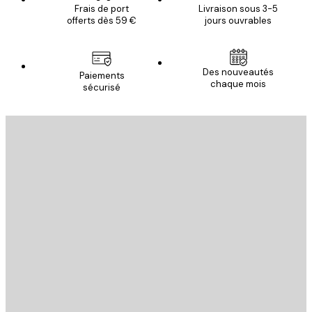
Frais de port
Livraison sous 3-5
offerts dès 59 €
jours ouvrables
Des nouveautés
Paiements
chaque mois
sécurisé
Email
ENVOYER
Store
Poster Store
Service Client