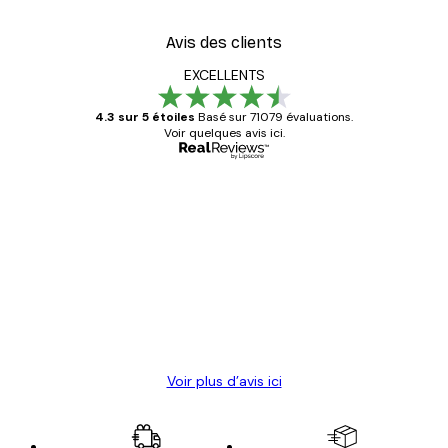
Avis des clients
EXCELLENTS
4.3 sur 5 étoiles
Basé sur 71079 évaluations.
Voir quelques avis ici.
Acheteur vérifié
Avis
des
Satisfaite !
clients
4 juin
Christelle K
Voir plus d’avis ici