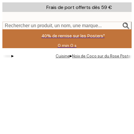
Skip
Frais de port offerts dès 59 €
to
main
content.
Rechercher un produit, un nom, une marque...
40% de remise sur les Posters*
0 min
0 s
Valable
jusqu'au
▸
▸
Cuisine
Noix de Coco sur du Rose Poster
:
2026-
08-
09