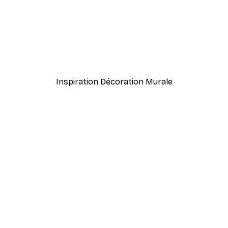
-40%*
utistes Poster
Montgolfières Poster
À partir de 7,77 €
12,95 €
Inspiration Décoration Murale