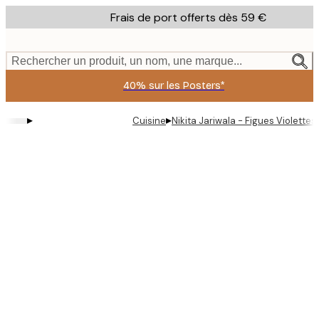
Skip
Frais de port offerts dès 59 €
to
main
content.
Rechercher un produit, un nom, une marque...
40% sur les Posters*
▸
▸
Cuisine
Nikita Jariwala - Figues Violettes 