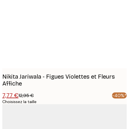
Product
images
Nikita Jariwala - Figues Violettes et Fleurs
Affiche
7,77 €
12,95 €
-40%*
Choisissez la taille