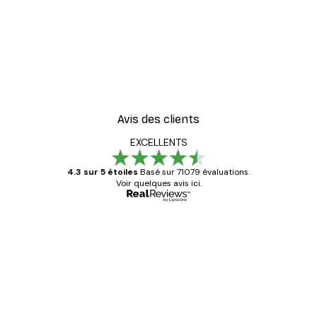
Avis des clients
EXCELLENTS
4.3 sur 5 étoiles
Basé sur 71079 évaluations.
Voir quelques avis ici.
Acheteur vérifié
Avis
des
Satisfaite !
clients
4 juin