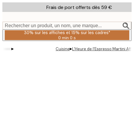
Skip
Frais de port offerts dès 59 €
to
main
content.
Rechercher un produit, un nom, une marque...
30% sur les affiches et 15% sur les cadres*
0 min
0 s
Valable
jusqu'au
▸
▸
Cuisine
L'Heure de l'Espresso Martini Affi
:
2026-
08-
06