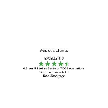
-30%*
er
Vue Matinale sur le Lac P
À partir de 9,07 €
12,95 €
Avis des clients
EXCELLENTS
4.3 sur 5 étoiles
Basé sur 71079 évaluations.
Voir quelques avis ici.
Acheteur vérifié
Avis
des
Satisfaite !
clients