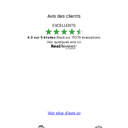
Avis des clients
EXCELLENTS
4.3 sur 5 étoiles
Basé sur 71079 évaluations.
Voir quelques avis ici.
Acheteur vérifié
Avis
des
Satisfaite !
clients
4 juin
Christelle K
Voir plus d’avis ici