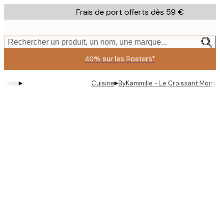
Skip
Frais de port offerts dès 59 €
to
main
content.
Rechercher un produit, un nom, une marque...
40% sur les Posters*
▸
▸
Cuisine
ByKammille - Le Croissant Mornin