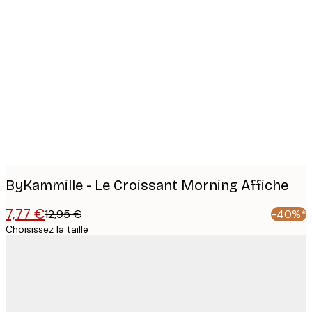
Product
images
ByKammille - Le Croissant Morning Affiche
7,77 €
12,95 €
-40%*
Choisissez la taille