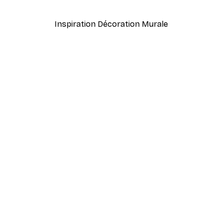
À partir de 7,77 €
12,95 €
Inspiration Décoration Murale