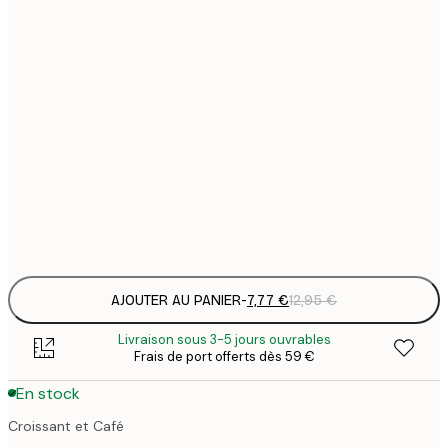
7
21x30 cm
1
19
50x70 cm
3
26
70x100 cm
4
64
100x150 cm
Frame
options
AJOUTER AU PANIER
-
7,77 €
12,95 €
Livraison sous 3-5 jours ouvrables
Frais de port offerts dès 59 €
En stock
Croissant et Café