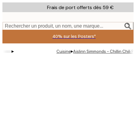
Skip
Frais de port offerts dès 59 €
to
main
content.
Rechercher un produit, un nom, une marque...
40% sur les Posters*
▸
▸
Cuisine
Aislinn Simmonds - Chillin Chili P