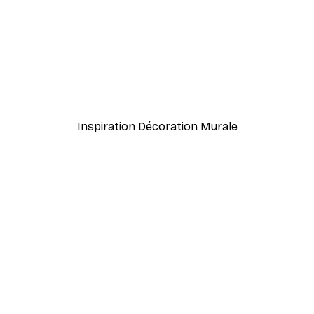
-40%*
ight Welcome Affiche
À partir de 7,77 €
12,95 €
Inspiration Décoration Murale