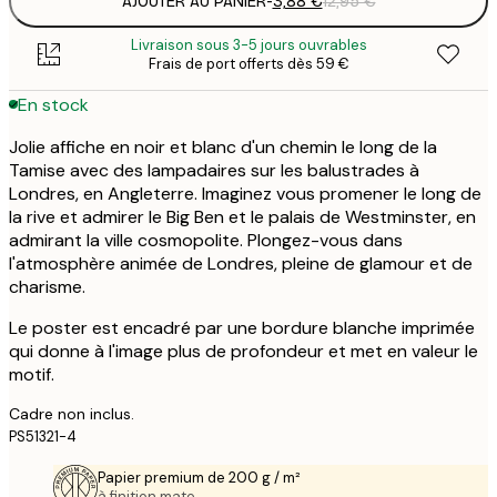
AJOUTER AU PANIER
-
3,88 €
12,95 €
Livraison sous 3-5 jours ouvrables
Frais de port offerts dès 59 €
En stock
Jolie affiche en noir et blanc d'un chemin le long de la
Tamise avec des lampadaires sur les balustrades à
Londres, en Angleterre. Imaginez vous promener le long de
la rive et admirer le Big Ben et le palais de Westminster, en
admirant la ville cosmopolite. Plongez-vous dans
l'atmosphère animée de Londres, pleine de glamour et de
charisme.
Le poster est encadré par une bordure blanche imprimée
qui donne à l'image plus de profondeur et met en valeur le
motif.
Cadre non inclus.
PS51321-4
Papier premium de 200 g / m²
à finition mate.