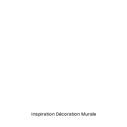
-70%
Outlet
l Poster
Monstera Leaf. Poster
À partir de 3,88 €
12,95 €
Inspiration Décoration Murale