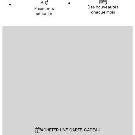
Des nouveautés
Paiements
chaque mois
sécurisé
Email
ENVOYER
Store
Poster Store
Service Client
ACHETER UNE CARTE-CADEAU