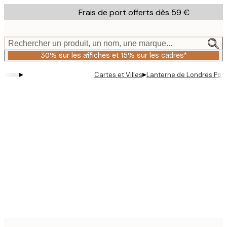
Skip
Frais de port offerts dès 59 €
to
main
content.
Rechercher un produit, un nom, une marque...
30% sur les affiches et 15% sur les cadres*
▸
▸
Cartes et Villes
Lanterne de Londres Pos
Product
images