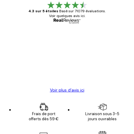
4.3 sur 5 étoiles
Basé sur 71079 évaluations.
Voir quelques avis ici.
Acheteur vérifié
Avis
des
Satisfaite !
clients
4 juin
Christelle K
Voir plus d’avis ici
Frais de port
Livraison sous 3-5
offerts dès 59 €
jours ouvrables