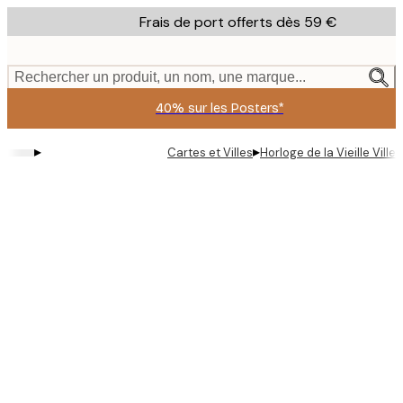
Skip
Frais de port offerts dès 59 €
to
main
content.
Rechercher un produit, un nom, une marque...
40% sur les Posters*
▸
▸
Cartes et Villes
Horloge de la Vieille Ville 