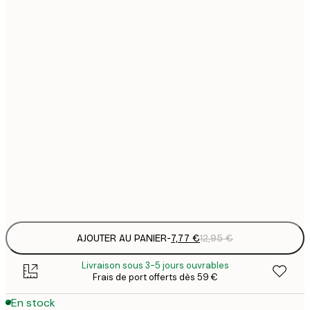
7
21x30 cm
1
12
30x40 cm
2
16
40x50 cm
2
21
50x70 cm
3
29
70x100 cm
4
Frame
options
AJOUTER AU PANIER
-
7,77 €
12,95 €
Livraison sous 3-5 jours ouvrables
Frais de port offerts dès 59 €
En stock