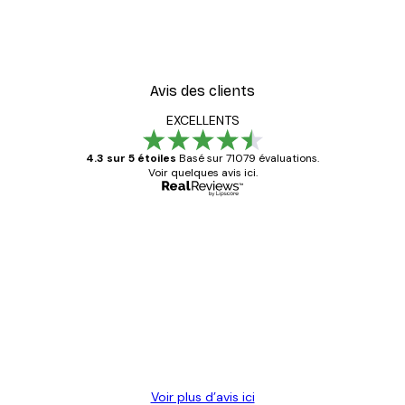
Avis des clients
EXCELLENTS
4.3 sur 5 étoiles
Basé sur 71079 évaluations.
Voir quelques avis ici.
Acheteur vérifié
Avis
des
Satisfaite !
clients
4 juin
Christelle K
Voir plus d’avis ici