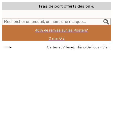
Skip
Frais de port offerts dès 59 €
to
main
content.
Rechercher un produit, un nom, une marque...
40% de remise sur les Posters*
0 min
0 s
Valable
jusqu'au
▸
▸
Cartes et Villes
Emiliano Deificus - Vienn
:
2026-
08-
09