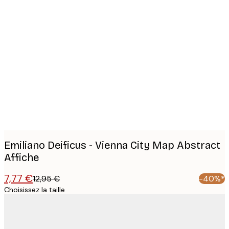
Product
images
Emiliano Deificus - Vienna City Map Abstract
Affiche
7,77 €
12,95 €
-40%*
Choisissez la taille