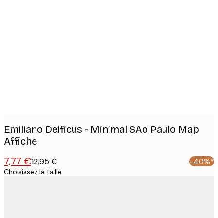
Product
images
Emiliano Deificus - Minimal SAo Paulo Map
Affiche
7,77 €
12,95 €
-40%*
Choisissez la taille