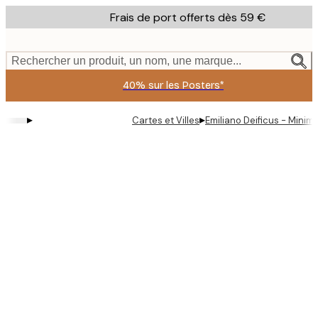
Skip
Frais de port offerts dès 59 €
to
main
content.
Rechercher un produit, un nom, une marque...
40% sur les Posters*
▸
▸
Cartes et Villes
Emiliano Deificus - Minim