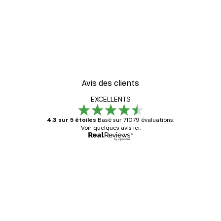
Avis des clients
EXCELLENTS
4.3 sur 5 étoiles
Basé sur 71079 évaluations.
Voir quelques avis ici.
Acheteur vérifié
Avis
des
Satisfaite !
clients
4 juin