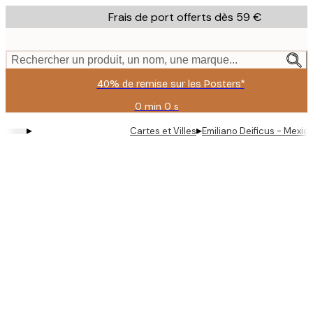
Skip
Frais de port offerts dès 59 €
to
main
content.
Rechercher un produit, un nom, une marque...
40% de remise sur les Posters*
0 min
0 s
Valable
jusqu'au
▸
▸
Cartes et Villes
Emiliano Deificus - Mexic
:
2026-
08-
09