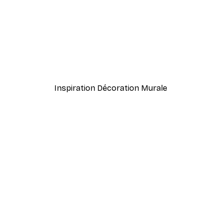
-40%*
meux Poster
Coco. Affiche
À partir de 7,77 €
12,95 €
Inspiration Décoration Murale