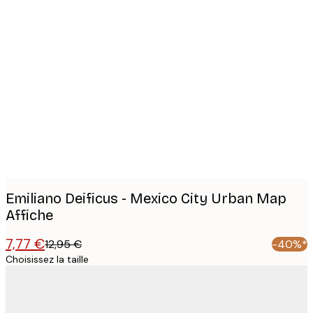
Product
images
Emiliano Deificus - Mexico City Urban Map
Affiche
7,77 €
12,95 €
-40%*
Choisissez la taille