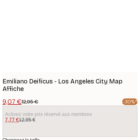
Product
images
Emiliano Deificus - Los Angeles City Map
Affiche
9,07 €
12,95 €
-30%*
Activez votre prix réservé aux membres
7,77 €
12,95 €
Choisissez la taille