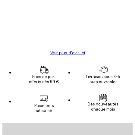
des
Satisfaite !
clients
4 juin
Christelle K
Voir plus d’avis ici
Frais de port
Livraison sous 3-5
offerts dès 59 €
jours ouvrables
Des nouveautés
Paiements
chaque mois
sécurisé