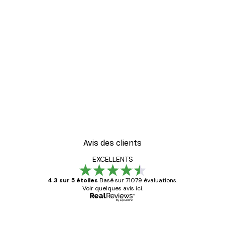
-30%*
oster
Paysage Abstrait Poster
À partir de 9,07 €
12,95 €
Avis des clients
EXCELLENTS
4.3 sur 5 étoiles
Basé sur 71079 évaluations.
Voir quelques avis ici.
Acheteur vérifié
Avis