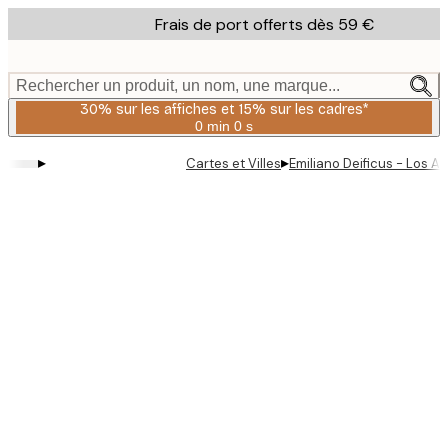
Skip
Frais de port offerts dès 59 €
to
main
content.
Rechercher un produit, un nom, une marque...
30% sur les affiches et 15% sur les cadres*
0 min
0 s
Valable
jusqu'au
▸
▸
Cartes et Villes
Emiliano Deificus - Los A
:
2026-
08-
06