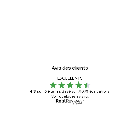
-30%*
oster
Coco. Affiche
À partir de 9,07 €
12,95 €
Avis des clients
EXCELLENTS
4.3 sur 5 étoiles
Basé sur 71079 évaluations.
Voir quelques avis ici.
Acheteur vérifié
Avis
des
Satisfaite !
clients