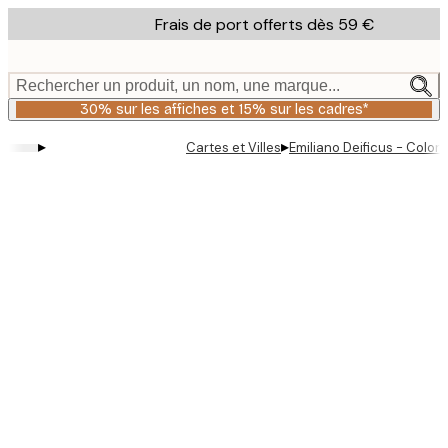
Skip
Frais de port offerts dès 59 €
to
main
content.
Rechercher un produit, un nom, une marque...
30% sur les affiches et 15% sur les cadres*
▸
▸
Cartes et Villes
Emiliano Deificus - Colorf