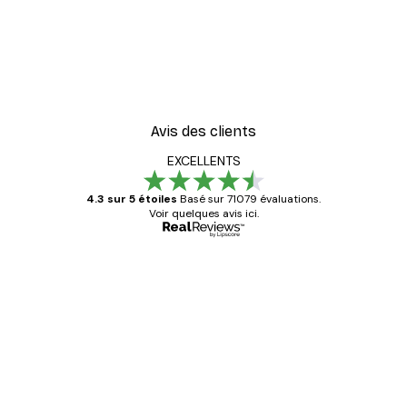
Avis des clients
EXCELLENTS
4.3 sur 5 étoiles
Basé sur 71079 évaluations.
Voir quelques avis ici.
Acheteur vérifié
Avis
des
Satisfaite !
clients
4 juin
Christelle K