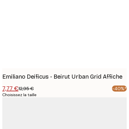
Product
images
Emiliano Deificus - Beirut Urban Grid Affiche
7,77 €
12,95 €
-40%*
Choisissez la taille