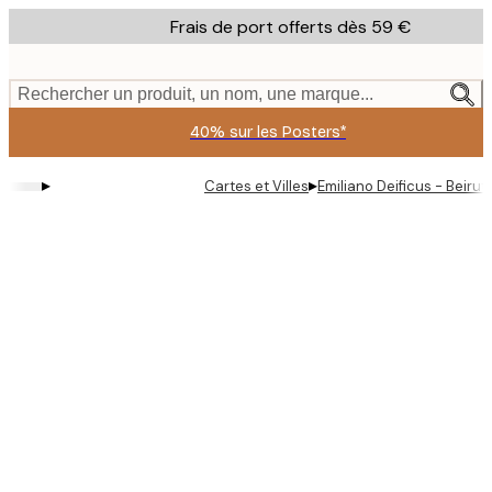
Skip
Frais de port offerts dès 59 €
to
main
content.
Rechercher un produit, un nom, une marque...
40% sur les Posters*
▸
▸
Cartes et Villes
Emiliano Deificus - Beirut