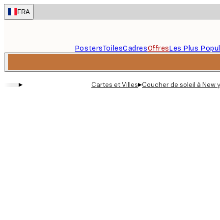
Skip
FRA
to
main
content.
Posters
Toiles
Cadres
Offres
Les Plus Popul
▸
▸
Cartes et Villes
Coucher de soleil à New y