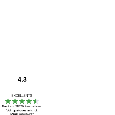
4.3
Avis
des
Satisfaite !
EXCELLENTS
clients
Basé sur 71079 évaluations.
Voir quelques avis ici.
4 juin