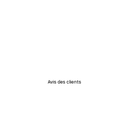
-30%*
Vue Matinale sur le Lac Poste
À partir de 9,07 €
12,95 €
Avis des clients