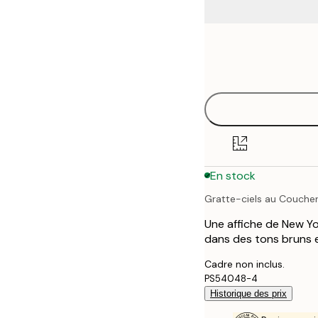
Frame
21x30 cm
options
30x40 cm
40x50 cm
50x70 cm
En stock
70x100 cm
Gratte-ciels au Coucher
Une affiche de New Yo
dans des tons bruns 
Cadre non inclus.
PS54048-4
Historique des prix