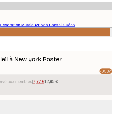
s
Décoration Murale
B2B
Nos Conseils Déco
leil à New york Poster
-30%*
éservé aux membres
|
7,77 €
12,95 €