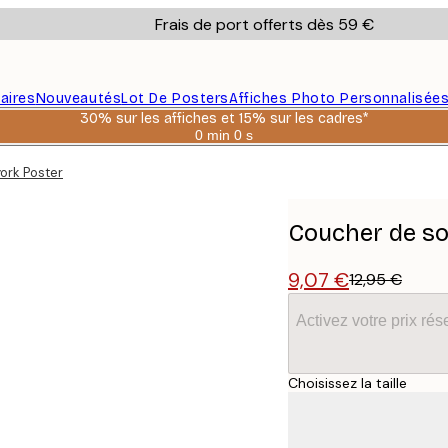
Frais de port offerts dès 59 €
aires
Nouveautés
Lot De Posters
Affiches Photo Personnalisée
30% sur les affiches et 15% sur les cadres*
0 min
0 s
Valable
jusqu'au
ork Poster
:
2026-
08-
06
Coucher de so
9,07 €
12,95 €
Activez votre prix r
Choisissez la taille