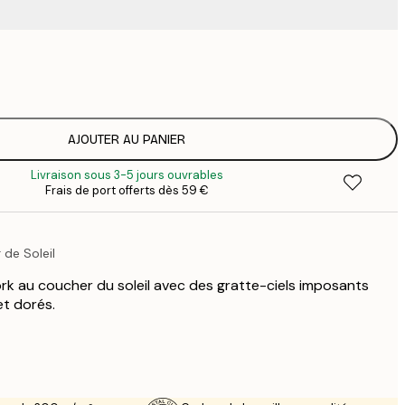
9
1
15
2
19
AJOUTER AU PANIER
2
Livraison sous 3-5 jours ouvrables
25
Frais de port offerts dès 59 €
3
34
4
 de Soleil
rk au coucher du soleil avec des gratte-ciels imposants
et dorés.