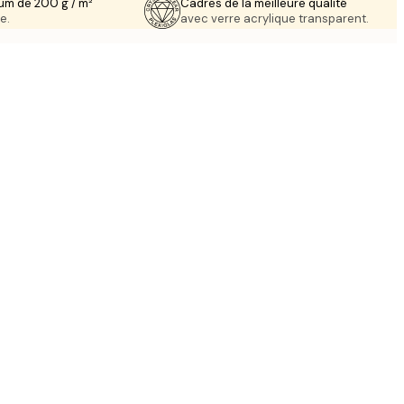
um de 200 g / m²
Cadres de la meilleure qualité
e.
avec verre acrylique transparent.