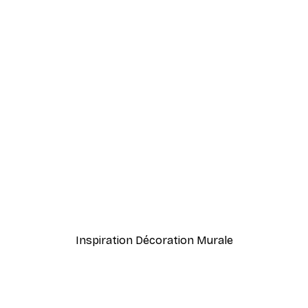
-40%*
meux Poster
Coco. Affiche
À partir de 7,77 €
12,95 €
Inspiration Décoration Murale