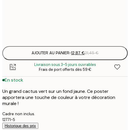
12
30x40 cm
2
Frame
options
AJOUTER AU PANIER
-
12,87 €
21,45 €
Livraison sous 3-5 jours ouvrables
Frais de port offerts dès 59 €
En stock
Un grand cactus vert sur un fond jaune. Ce poster
apportera une touche de couleur à votre décoration
murale !
Cadre non inclus.
12771-5
Historique des prix