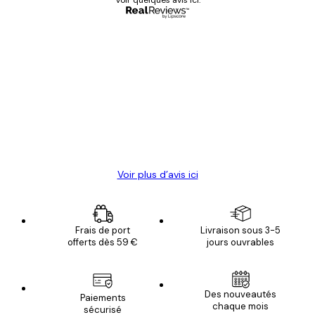
Acheteur vérifié
Avis
des
Satisfaite !
clients
4 juin
Christelle K
Voir plus d’avis ici
Frais de port
Livraison sous 3-5
offerts dès 59 €
jours ouvrables
Des nouveautés
Paiements
chaque mois
sécurisé