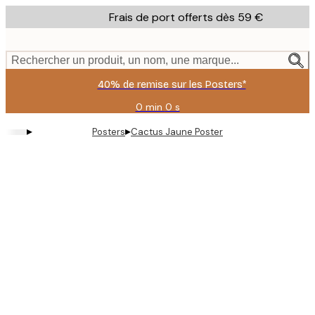
Skip
Frais de port offerts dès 59 €
to
main
content.
Rechercher un produit, un nom, une marque...
40% de remise sur les Posters*
0 min
0 s
Valable
jusqu'au
▸
▸
Posters
Cactus Jaune Poster
:
2026-
08-
09