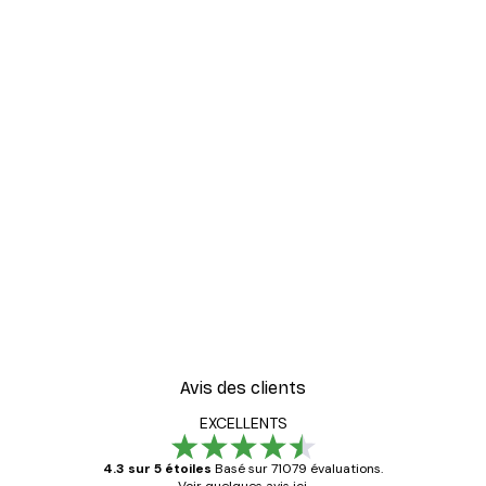
Avis des clients
EXCELLENTS
4.3 sur 5 étoiles
Basé sur 71079 évaluations.
Voir quelques avis ici.