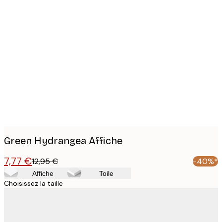
Product
images
Green Hydrangea Affiche
7,77 €
12,95 €
-40%*
Affiche
Toile
Choisissez la taille