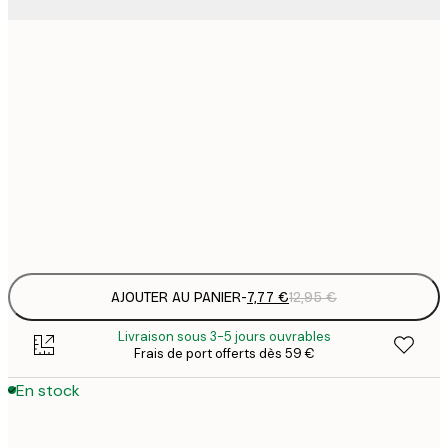
7
21x30 cm
1
12
30x40 cm
2
19
50x70 cm
3
Frame
options
AJOUTER AU PANIER
-
7,77 €
12,95 €
Livraison sous 3-5 jours ouvrables
Frais de port offerts dès 59 €
En stock