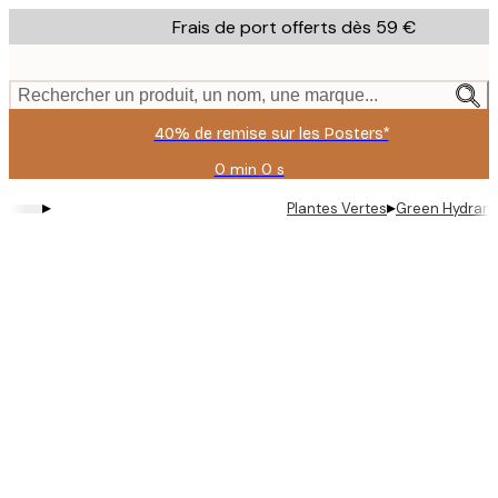
Skip
Frais de port offerts dès 59 €
to
main
content.
Rechercher un produit, un nom, une marque...
40% de remise sur les Posters*
0 min
0 s
Valable
jusqu'au
▸
▸
Plantes Vertes
Green Hydrang
:
2026-
08-
09