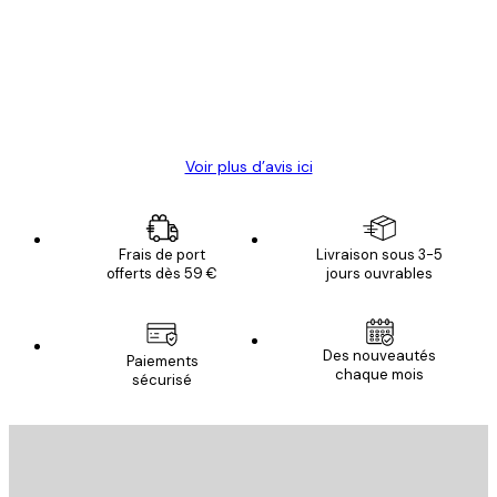
des
Satisfaite !
clients
4 juin
Christelle K
Voir plus d’avis ici
Frais de port
Livraison sous 3-5
offerts dès 59 €
jours ouvrables
Des nouveautés
Paiements
chaque mois
sécurisé