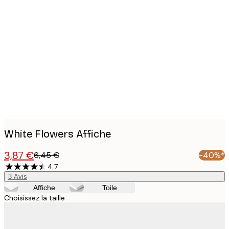
Product
images
White Flowers Affiche
3,87 €
6,45 €
-40%*
4.7
3
Avis
Affiche
Toile
Choisissez la taille