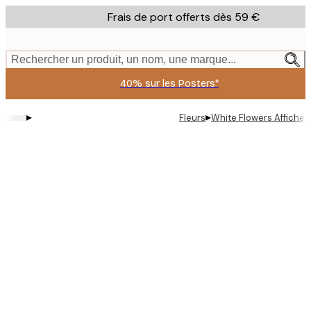
Skip
Frais de port offerts dès 59 €
to
main
content.
Rechercher un produit, un nom, une marque...
40% sur les Posters*
▸
▸
Fleurs
White Flowers Affiche