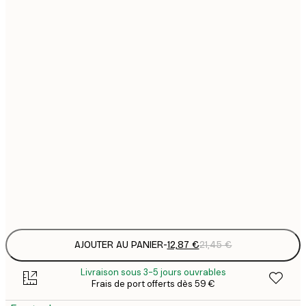
12
30x40 cm
2
16
40x50 cm
2
16
50x50 cm
2
19
50x70 cm
3
26
70x100 cm
4
Frame
options
AJOUTER AU PANIER
-
12,87 €
21,45 €
Livraison sous 3-5 jours ouvrables
Frais de port offerts dès 59 €