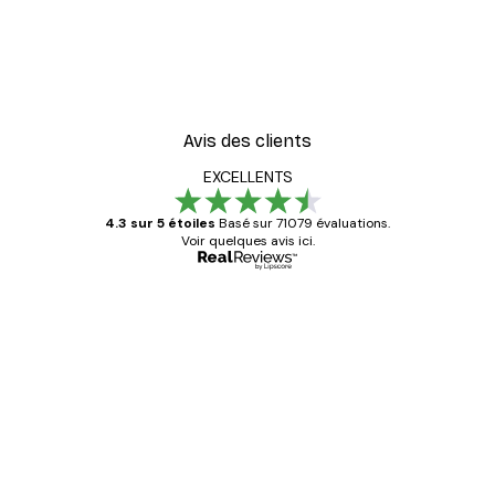
Avis des clients
EXCELLENTS
4.3 sur 5 étoiles
Basé sur 71079 évaluations.
Voir quelques avis ici.
Acheteur vérifié
Avis
des
Satisfaite !
clients
4 juin
Christelle K