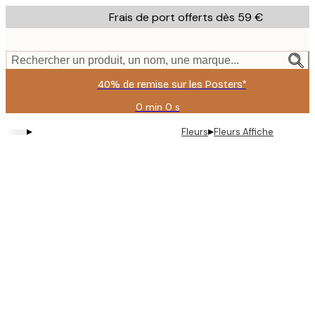
Skip
Frais de port offerts dès 59 €
to
main
content.
Rechercher un produit, un nom, une marque...
40% de remise sur les Posters*
0 min
0 s
Valable
jusqu'au
▸
▸
Fleurs
Fleurs Affiche
:
2026-
08-
09