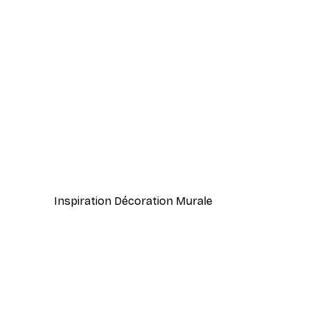
-40%*
Vue Matinale sur le Lac Poste
À partir de 7,77 €
12,95 €
Inspiration Décoration Murale