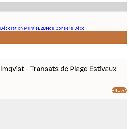
s
Décoration Murale
B2B
Nos Conseils Déco
mqvist - Transats de Plage Estivaux
-40%*