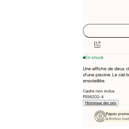
Frame
21x30 cm
options
30x40 cm
50x70 cm
70x100 cm
En stock
100x150 cm
Une affiche de deux c
d'une piscine. Le ciel
ensoleillée.
Cadre non inclus.
PS56202-4
Historique des prix
Papier premi
à finition mat