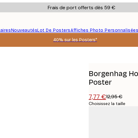
Frais de port offerts dès 59 €
aires
Nouveautés
Lot De Posters
Affiches Photo Personnalisée
40% sur les Posters*
Estivaux Poster
Borgenhag Hol
Poster
7,77 €
12,95 €
Choisissez la taille