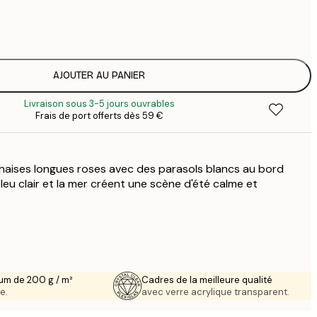
7
1
12
2
19
AJOUTER AU PANIER
3
Livraison sous 3-5 jours ouvrables
26
Frais de port offerts dès 59 €
4
64
haises longues roses avec des parasols blancs au bord
 bleu clair et la mer créent une scène d'été calme et
um de 200 g / m²
Cadres de la meilleure qualité
e.
avec verre acrylique transparent.