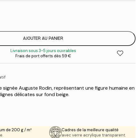
7
1
12
2
19
AJOUTER AU PANIER
3
Livraison sous 3-5 jours ouvrables
26
Frais de port offerts dès 59 €
4
tif
te signée Auguste Rodin, représentant une figure humaine en
gnes délicates sur fond beige.
um de 200 g / m²
Cadres de la meilleure qualité
e.
avec verre acrylique transparent.