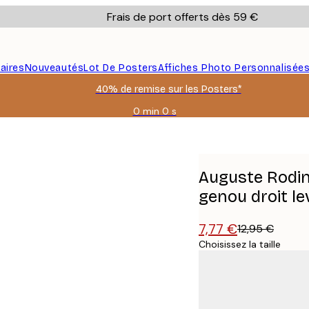
Frais de port offerts dès 59 €
aires
Nouveautés
Lot De Posters
Affiches Photo Personnalisée
40% de remise sur les Posters*
0 min
0 s
Valable
jusqu'au
nt avec le genou droit levé Affiche
:
2026-
08-
Auguste Rodin
09
genou droit le
7,77 €
12,95 €
Choisissez la taille