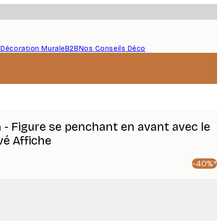
s
Décoration Murale
B2B
Nos Conseils Déco
 - Figure se penchant en avant avec le
vé Affiche
-40%*