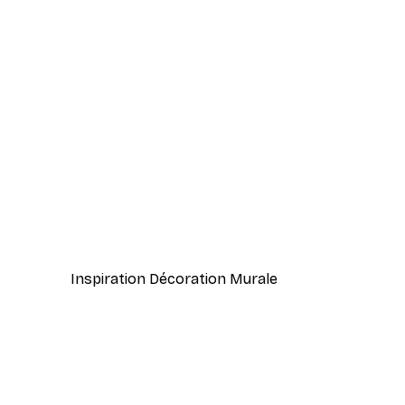
-40%*
Coco. Affiche
À partir de 7,77 €
12,95 €
Inspiration Décoration Murale