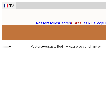
Skip
FRA
to
main
content.
Posters
Toiles
Cadres
Offres
Les Plus Popul
▸
▸
Posters
Auguste Rodin - Figure se penchant en ava