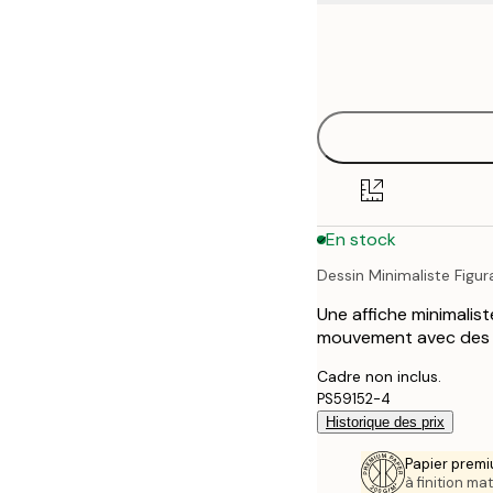
Frame
21x30 cm
options
30x40 cm
50x70 cm
70x100 cm
En stock
Dessin Minimaliste Figura
Une affiche minimalis
mouvement avec des li
Cadre non inclus.
PS59152-4
Historique des prix
Papier premi
à finition mat