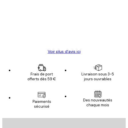
des
Satisfaite !
clients
4 juin
Christelle K
Voir plus d’avis ici
Frais de port
Livraison sous 3-5
offerts dès 59 €
jours ouvrables
Des nouveautés
Paiements
chaque mois
sécurisé