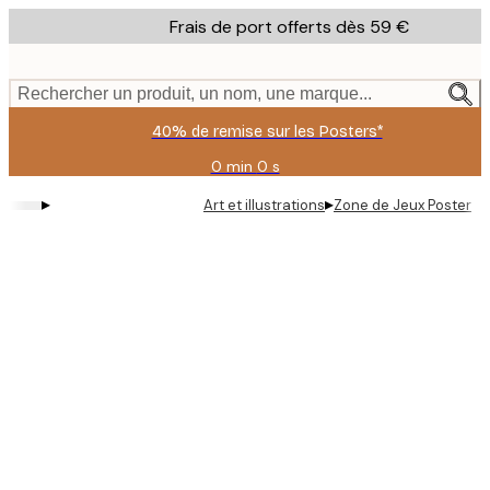
Skip
Frais de port offerts dès 59 €
to
main
content.
Rechercher un produit, un nom, une marque...
40% de remise sur les Posters*
0 min
0 s
Valable
jusqu'au
▸
▸
Art et illustrations
Zone de Jeux Poster
:
2026-
08-
09