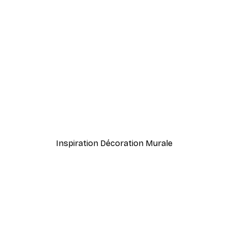
-40%*
le Affiche
Orange de Valence Poste
À partir de 7,77 €
12,95 €
Inspiration Décoration Murale