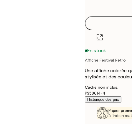
options
30x40 cm
40x50 cm
50x70 cm
En stock
70x100 cm
Affiche Festival Rétro
Une affiche colorée q
stylisée et des couleu
Cadre non inclus.
PS58614-4
Historique des prix
Papier premi
à finition mat