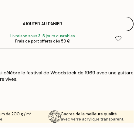
1
12
2
16
AJOUTER AU PANIER
2
Livraison sous 3-5 jours ouvrables
19
Frais de port offerts dès 59 €
3
26
4
ui célèbre le festival de Woodstock de 1969 avec une guitare
rs vives.
um de 200 g / m²
Cadres de la meilleure qualité
e.
avec verre acrylique transparent.