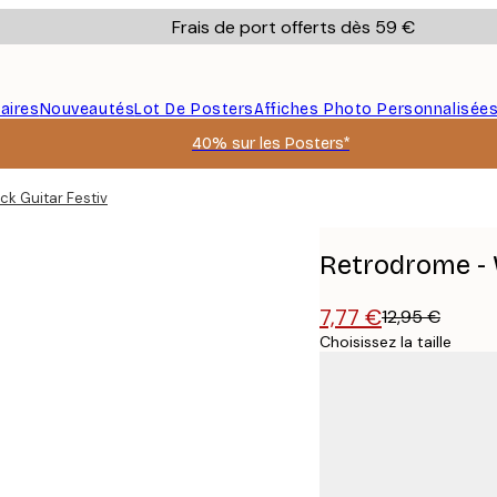
Frais de port offerts dès 59 €
aires
Nouveautés
Lot De Posters
Affiches Photo Personnalisée
40% sur les Posters*
k Guitar Festival Poster
Retrodrome - 
7,77 €
12,95 €
Choisissez la taille