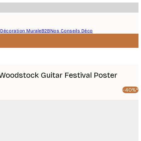
s
Décoration Murale
B2B
Nos Conseils Déco
Woodstock Guitar Festival Poster
-40%*