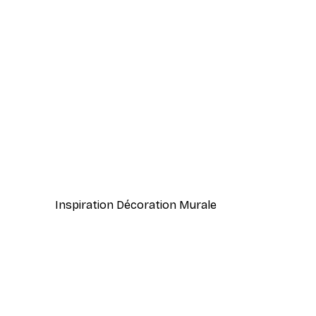
-40%*
Studio Mandariini - Vintage Sa
À partir de 7,77 €
12,95 €
Inspiration Décoration Murale