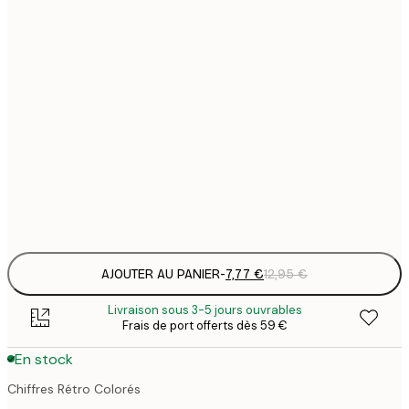
7
21x30 cm
1
12
30x40 cm
2
19
50x70 cm
3
26
70x100 cm
4
Frame
options
AJOUTER AU PANIER
-
7,77 €
12,95 €
Livraison sous 3-5 jours ouvrables
Frais de port offerts dès 59 €
En stock
Chiffres Rétro Colorés