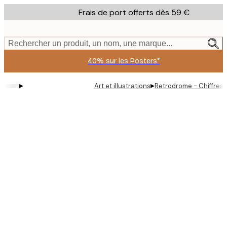
Skip
Frais de port offerts dès 59 €
to
main
content.
Rechercher un produit, un nom, une marque...
40% sur les Posters*
▸
▸
Art et illustrations
Retrodrome - Chiffres 