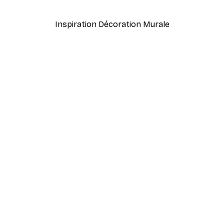
À partir de 7,77 €
12,95 €
Inspiration Décoration Murale