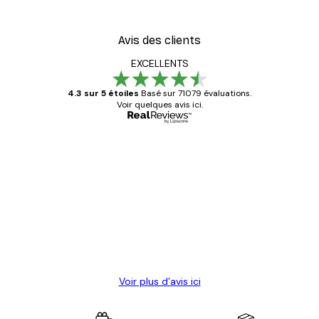
Avis des clients
EXCELLENTS
4.3 sur 5 étoiles
Basé sur 71079 évaluations.
Voir quelques avis ici.
Acheteur vérifié
Avis
des
Satisfaite !
clients
4 juin
Christelle K
Voir plus d’avis ici