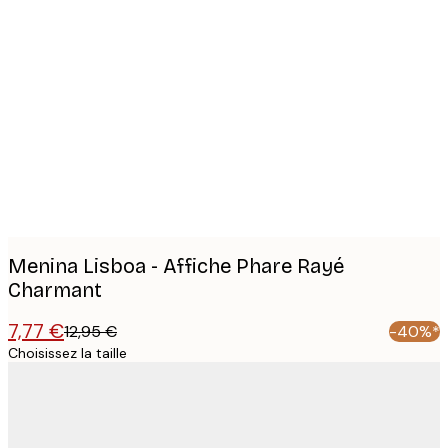
Product
images
Menina Lisboa - Affiche Phare Rayé
Charmant
7,77 €
12,95 €
-40%*
Choisissez la taille