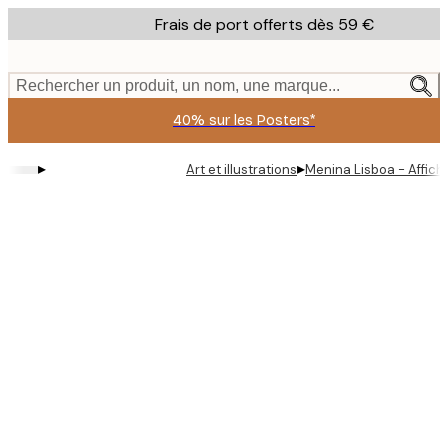
Skip
Frais de port offerts dès 59 €
to
main
content.
Rechercher un produit, un nom, une marque...
40% sur les Posters*
▸
▸
Art et illustrations
Menina Lisboa - Affic