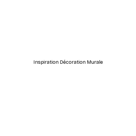
-40%*
rait Poster
Smiling Sun Affiche
À partir de 7,77 €
12,95 €
Inspiration Décoration Murale