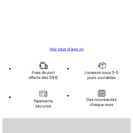
des
Satisfaite !
clients
4 juin
Christelle K
Voir plus d’avis ici
Frais de port
Livraison sous 3-5
offerts dès 59 €
jours ouvrables
Des nouveautés
Paiements
chaque mois
sécurisé