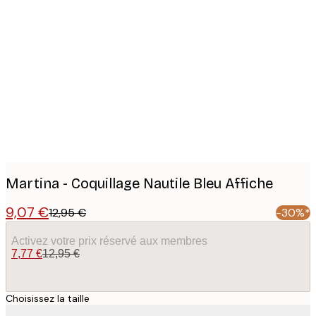
Product
images
Martina - Coquillage Nautile Bleu Affiche
9,07 €
12,95 €
-30%*
Activez votre prix réservé aux membres
7,77 €
12,95 €
Choisissez la taille