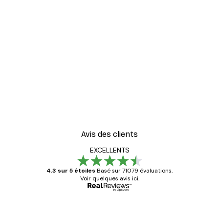
-30%*
er
Vue Matinale sur le Lac P
À partir de 9,07 €
12,95 €
Avis des clients
EXCELLENTS
4.3 sur 5 étoiles
Basé sur 71079 évaluations.
Voir quelques avis ici.
Acheteur vérifié
Avis