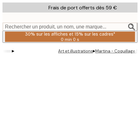
Skip
Frais de port offerts dès 59 €
to
main
content.
Rechercher un produit, un nom, une marque...
30% sur les affiches et 15% sur les cadres*
0 min
0 s
Valable
jusqu'au
▸
▸
Art et illustrations
Martina - Coquillage Na
:
2026-
08-
06