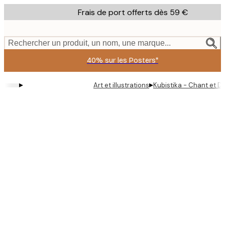
Skip
Frais de port offerts dès 59 €
to
main
content.
Rechercher un produit, un nom, une marque...
40% sur les Posters*
▸
▸
Art et illustrations
Kubistika - Chant et D