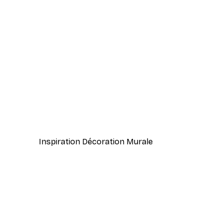
-30%*
Andreas Magnusson - Zinnia R
À partir de 9,07 €
12,95 €
Inspiration Décoration Murale