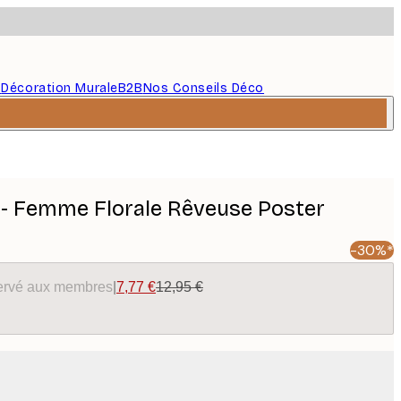
s
Décoration Murale
B2B
Nos Conseils Déco
 - Femme Florale Rêveuse Poster
-30%*
éservé aux membres
|
7,77 €
12,95 €