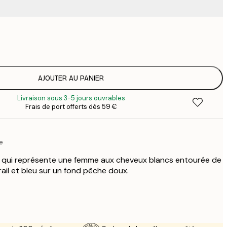
9
1
15
2
19
AJOUTER AU PANIER
2
Livraison sous 3-5 jours ouvrables
23
Frais de port offerts dès 59 €
3
30
4
e
75
e qui représente une femme aux cheveux blancs entourée de
rail et bleu sur un fond pêche doux.