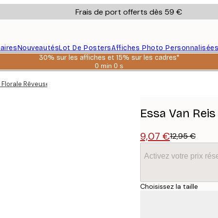
Frais de port offerts dès 59 €
aires
Nouveautés
Lot De Posters
Affiches Photo Personnalisée
30% sur les affiches et 15% sur les cadres*
0 min
0 s
Valable
jusqu'au
 Florale Rêveuse Poster
:
2026-
08-
06
Essa Van Reis
9,07 €
12,95 €
Activez votre prix r
Choisissez la taille