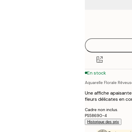
Frame
21x30 cm
options
30x40 cm
40x50 cm
50x70 cm
En stock
70x100 cm
Aquarelle Florale Rêveus
100x150 cm
Une affiche apaisant
fleurs délicates en co
Cadre non inclus.
PS58690-4
Historique des prix