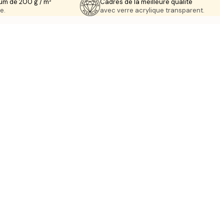
um de 200 g / m²
Cadres de la meilleure qualité
e.
avec verre acrylique transparent.