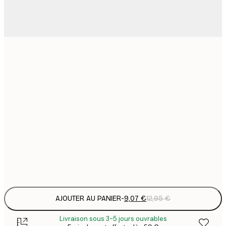
9
21x30 cm
1
15
30x40 cm
2
19
40x50 cm
2
23
50x70 cm
3
Frame
options
AJOUTER AU PANIER
-
9,07 €
12,95 €
Livraison sous 3-5 jours ouvrables