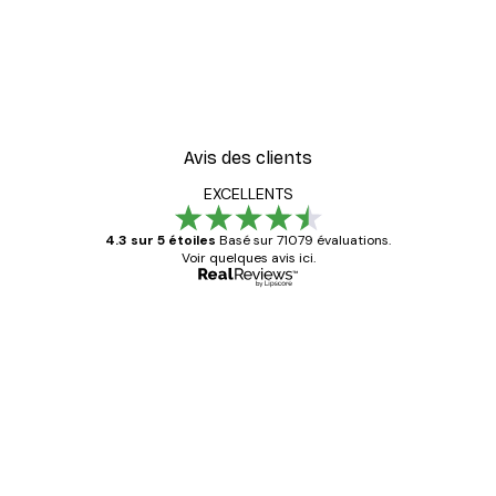
-30%*
er Poster
Elsa Beskow - Février Aff
À partir de 9,07 €
12,95 €
Avis des clients
EXCELLENTS
4.3 sur 5 étoiles
Basé sur 71079 évaluations.
Voir quelques avis ici.
Acheteur vérifié
Avis
des
Satisfaite !
clients
4 juin
Christelle K