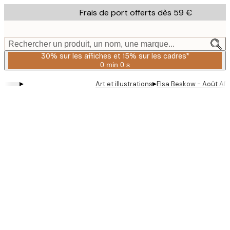
Skip
Frais de port offerts dès 59 €
to
main
content.
Rechercher un produit, un nom, une marque...
30% sur les affiches et 15% sur les cadres*
0 min
0 s
Valable
jusqu'au
▸
▸
Art et illustrations
Elsa Beskow - Août Aff
:
2026-
08-
06