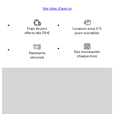
Voir plus d’avis ici
Frais de port
Livraison sous 3-5
offerts dès 59 €
jours ouvrables
Des nouveautés
Paiements
chaque mois
sécurisé
Email
ENVOYER