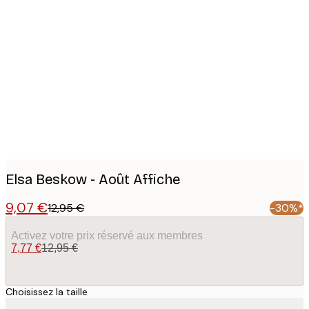
Product
images
Elsa Beskow - Août Affiche
9,07 €
12,95 €
-30%*
Activez votre prix réservé aux membres
7,77 €
12,95 €
Choisissez la taille