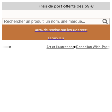
Skip
Frais de port offerts dès 59 €
to
main
content.
Rechercher un produit, un nom, une marque...
40% de remise sur les Posters*
0 min
0 s
Valable
jusqu'au
▸
▸
Art et illustrations
Dandelion Wish. Poster
:
2026-
08-
09