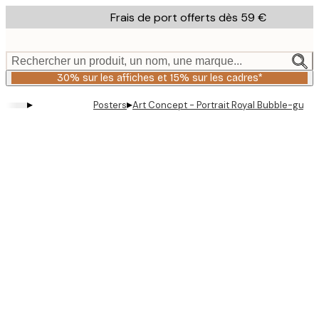
Skip
Frais de port offerts dès 59 €
to
main
content.
Rechercher un produit, un nom, une marque...
30% sur les affiches et 15% sur les cadres*
▸
▸
Posters
Art Concept - Portrait Royal Bubble-gum 