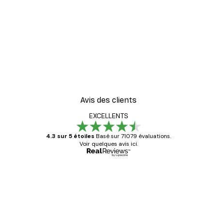
-30%*
oster
Coco. Affiche
À partir de 9,07 €
12,95 €
Avis des clients
EXCELLENTS
4.3 sur 5 étoiles
Basé sur 71079 évaluations.
Voir quelques avis ici.
Acheteur vérifié
Avis
des
Satisfaite !
clients