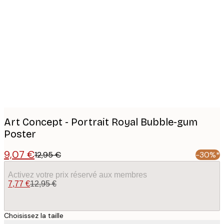
Product
images
Art Concept - Portrait Royal Bubble-gum
Poster
9,07 €
12,95 €
-30%*
Activez votre prix réservé aux membres
7,77 €
12,95 €
Choisissez la taille