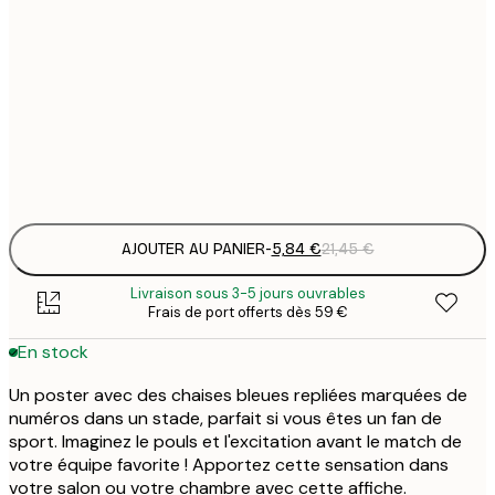
5
30x40 cm
2
8
50x70 cm
3
Frame
options
AJOUTER AU PANIER
-
5,84 €
21,45 €
Livraison sous 3-5 jours ouvrables
Frais de port offerts dès 59 €
En stock
Un poster avec des chaises bleues repliées marquées de
numéros dans un stade, parfait si vous êtes un fan de
sport. Imaginez le pouls et l'excitation avant le match de
votre équipe favorite ! Apportez cette sensation dans
votre salon ou votre chambre avec cette affiche.