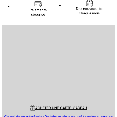
Des nouveautés
Paiements
chaque mois
sécurisé
Email
ENVOYER
Store
Poster Store
Service Client
ACHETER UNE CARTE-CADEAU
Conditions générales
Politique de cookie
Mentions légales