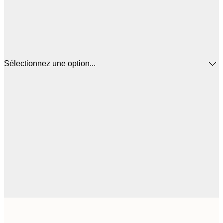
Sélectionnez une option...
3
21x30 cm
1