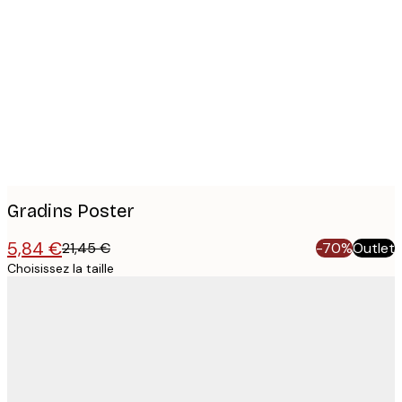
Product
images
Gradins Poster
5,84 €
21,45 €
-70%
Outlet
Choisissez la taille