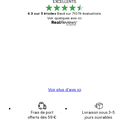
EXCELLENTS
4.3 sur 5 étoiles
Basé sur 71079 évaluations.
Voir quelques avis ici.
Acheteur vérifié
Avis
des
Satisfaite !
clients
4 juin
Christelle K
Voir plus d’avis ici
Frais de port
Livraison sous 3-5
offerts dès 59 €
jours ouvrables