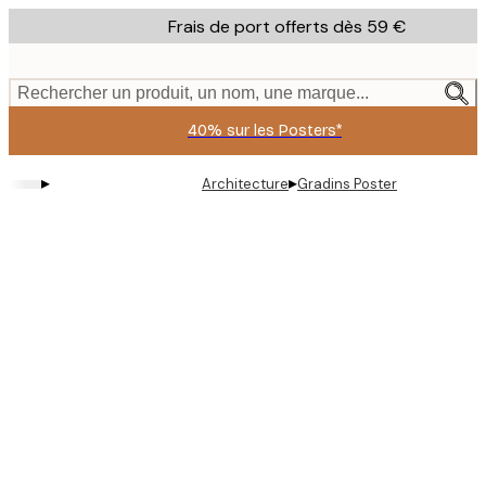
Skip
Frais de port offerts dès 59 €
to
main
content.
Rechercher un produit, un nom, une marque...
40% sur les Posters*
▸
▸
Architecture
Gradins Poster