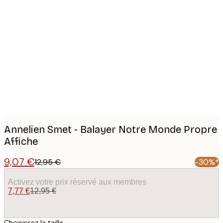
Product
images
Annelien Smet - Balayer Notre Monde Propre
Affiche
9,07 €
12,95 €
-30%*
Activez votre prix réservé aux membres
7,77 €
12,95 €
Choisissez la taille