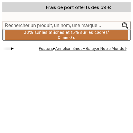
Skip
Frais de port offerts dès 59 €
to
main
content.
Rechercher un produit, un nom, une marque...
30% sur les affiches et 15% sur les cadres*
0 min
0 s
Valable
jusqu'au
▸
▸
Posters
Annelien Smet - Balayer Notre Monde Prop
:
2026-
08-
06