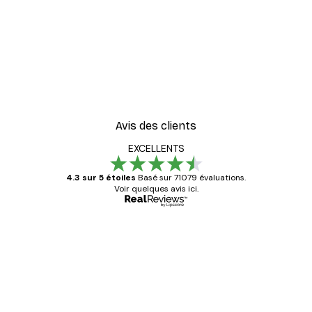
-30%*
er
Vue Matinale sur le Lac P
À partir de 9,07 €
12,95 €
Avis des clients
EXCELLENTS
4.3 sur 5 étoiles
Basé sur 71079 évaluations.
Voir quelques avis ici.
Acheteur vérifié
Avis
des
Satisfaite !
clients