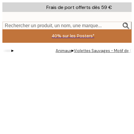
Skip
Frais de port offerts dès 59 €
to
main
content.
Rechercher un produit, un nom, une marque...
40% sur les Posters*
▸
▸
Animaux
Violettes Sauvages - Motif de C