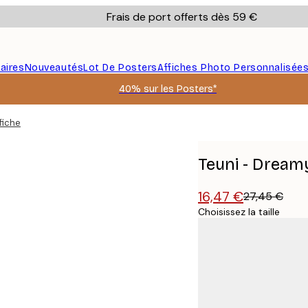
Frais de port offerts dès 59 €
aires
Nouveautés
Lot De Posters
Affiches Photo Personnalisée
40% sur les Posters*
fiche
Teuni - Dream
16,47 €
27,45 €
Choisissez la taille