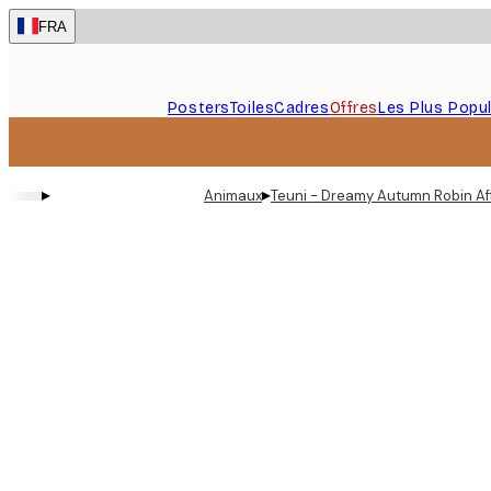
Skip
FRA
to
main
content.
Posters
Toiles
Cadres
Offres
Les Plus Popul
▸
▸
Animaux
Teuni - Dreamy Autumn Robin Af