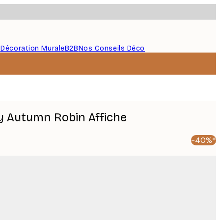
s
Décoration Murale
B2B
Nos Conseils Déco
y Autumn Robin Affiche
-40%*