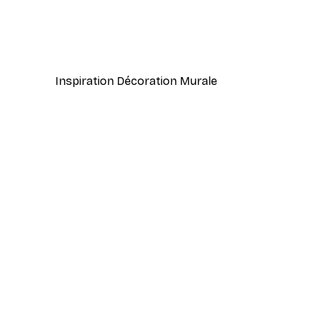
Namastay in Bed Poster
À partir de 7,77 €
12,95 €
Inspiration Décoration Murale