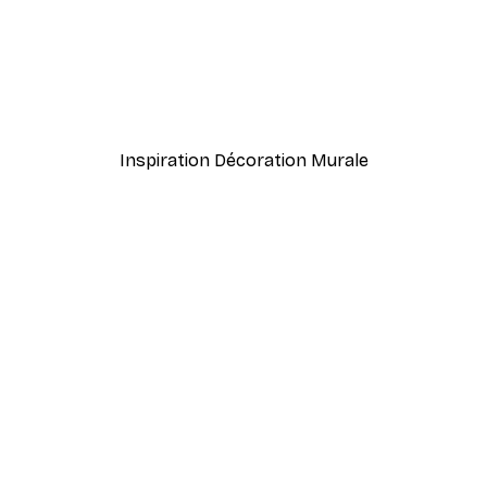
-40%*
 Poster
Elsa Beskow - Mors Lilla 
À partir de 7,77 €
12,95 €
Inspiration Décoration Murale