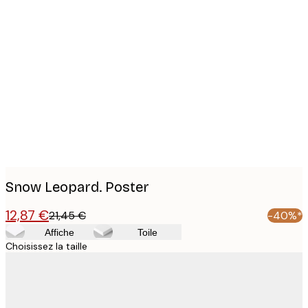
Product
images
Snow Leopard. Poster
12,87 €
21,45 €
-40%*
Affiche
Toile
Choisissez la taille