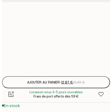
12
30x40 cm
2
16
40x50 cm
2
16
50x50 cm
2
26
70x100 cm
4
Frame
options
AJOUTER AU PANIER
-
12,87 €
21,45 €
Livraison sous 3-5 jours ouvrables
Frais de port offerts dès 59 €
En stock