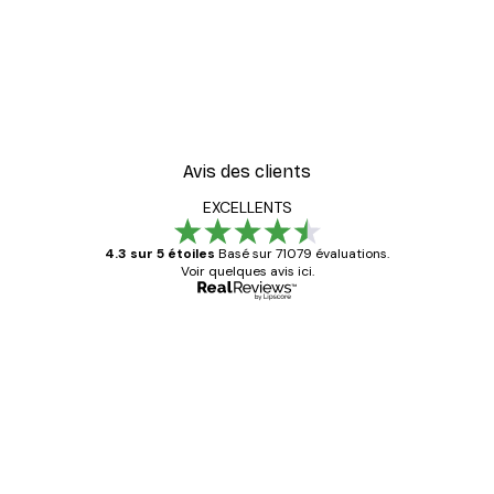
Avis des clients
EXCELLENTS
4.3 sur 5 étoiles
Basé sur 71079 évaluations.
Voir quelques avis ici.
Acheteur vérifié
Avis
des
Satisfaite !
clients
4 juin
Christelle K