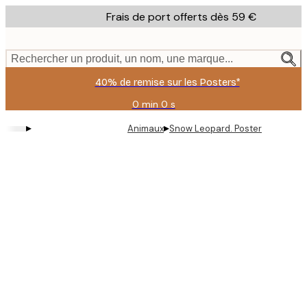
Skip
Frais de port offerts dès 59 €
to
main
content.
Rechercher un produit, un nom, une marque...
40% de remise sur les Posters*
0 min
0 s
Valable
jusqu'au
▸
▸
Animaux
Snow Leopard. Poster
:
2026-
08-
09