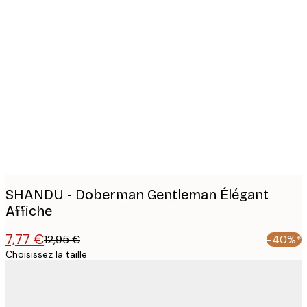
Product
images
SHANDU - Doberman Gentleman Élégant
Affiche
7,77 €
12,95 €
-40%*
Choisissez la taille