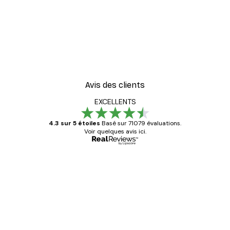
Avis des clients
EXCELLENTS
4.3 sur 5 étoiles
Basé sur 71079 évaluations.
Voir quelques avis ici.
Acheteur vérifié
Avis
des
Satisfaite !
clients
4 juin