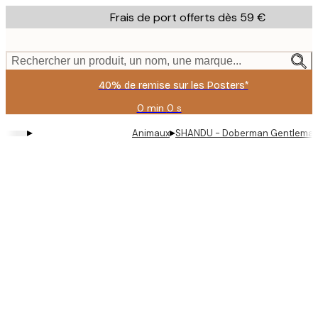
Skip
Frais de port offerts dès 59 €
to
main
content.
Rechercher un produit, un nom, une marque...
40% de remise sur les Posters*
0 min
0 s
Valable
jusqu'au
▸
▸
Animaux
SHANDU - Doberman Gentleman 
:
2026-
08-
09