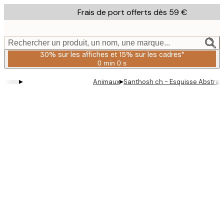
Skip
Frais de port offerts dès 59 €
to
main
content.
Rechercher un produit, un nom, une marque...
30% sur les affiches et 15% sur les cadres*
0 min
0 s
Valable
jusqu'au
▸
▸
Animaux
Santhosh ch - Esquisse Abstrait
:
2026-
08-
06