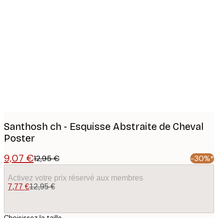
Product
images
Santhosh ch - Esquisse Abstraite de Cheval
Poster
9,07 €
12,95 €
-30%*
Activez votre prix réservé aux membres
7,77 €
12,95 €
Choisissez la taille