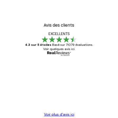
Avis des clients
EXCELLENTS
4.3 sur 5 étoiles
Basé sur 71079 évaluations.
Voir quelques avis ici.
Acheteur vérifié
Avis
des
Satisfaite !
clients
4 juin
Christelle K
Voir plus d’avis ici