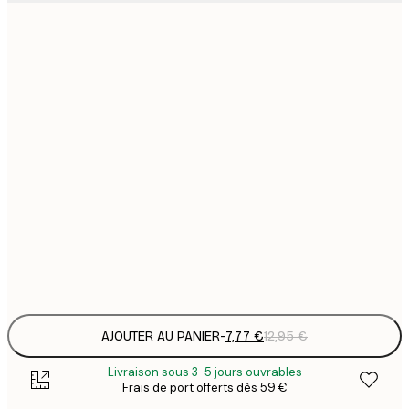
7
21x30 cm
1
12
30x40 cm
2
19
50x70 cm
3
26
70x100 cm
4
64
100x150 cm
Frame
options
AJOUTER AU PANIER
-
7,77 €
12,95 €
Livraison sous 3-5 jours ouvrables
Frais de port offerts dès 59 €