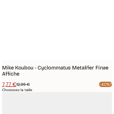
Product
images
Mike Koubou - Cyclommatus Metalifer Finae
Affiche
7,77 €
12,95 €
-40%*
Choisissez la taille