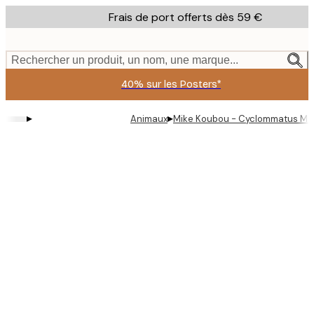
Skip
Frais de port offerts dès 59 €
to
main
content.
Rechercher un produit, un nom, une marque...
40% sur les Posters*
▸
▸
Animaux
Mike Koubou - Cyclommatus Meta