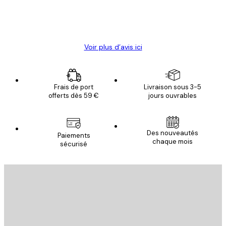
4 juin
Christelle K
Voir plus d’avis ici
Frais de port
Livraison sous 3-5
offerts dès 59 €
jours ouvrables
Des nouveautés
Paiements
chaque mois
sécurisé
Email