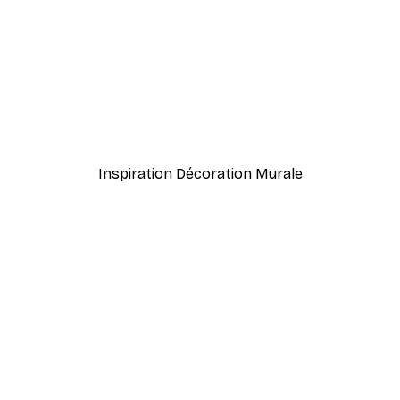
-40%*
rait Poster
Branche Abstraite Poster
À partir de 7,77 €
12,95 €
Inspiration Décoration Murale