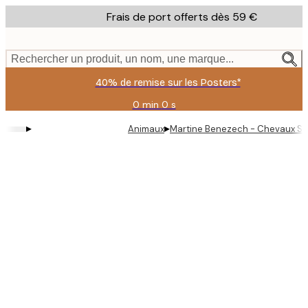
Skip
Frais de port offerts dès 59 €
to
main
content.
Rechercher un produit, un nom, une marque...
40% de remise sur les Posters*
0 min
0 s
Valable
jusqu'au
▸
▸
Animaux
Martine Benezech - Chevaux S
:
2026-
08-
09