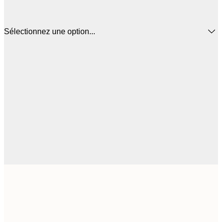
Sélectionnez une option...
16
50x50 cm
2
Frame