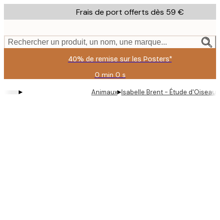
Skip
Frais de port offerts dès 59 €
to
main
content.
Rechercher un produit, un nom, une marque...
40% de remise sur les Posters*
0 min
0 s
Valable
jusqu'au
▸
▸
Animaux
Isabelle Brent - Étude d'Oiseaux 
:
2026-
08-
09
Product