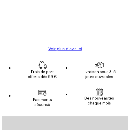
des
Satisfaite !
clients
4 juin
Christelle K
Voir plus d’avis ici
Frais de port
Livraison sous 3-5
offerts dès 59 €
jours ouvrables
Des nouveautés
Paiements
chaque mois
sécurisé