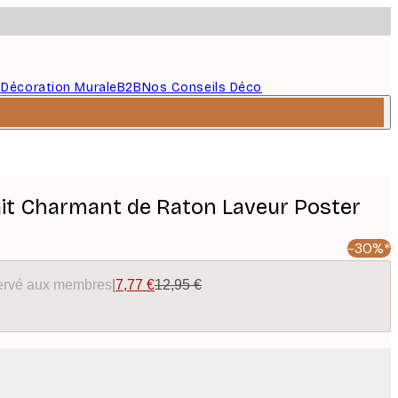
s
Décoration Murale
B2B
Nos Conseils Déco
it Charmant de Raton Laveur Poster
-30%*
éservé aux membres
|
7,77 €
12,95 €