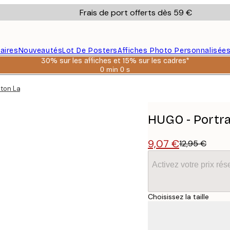
Frais de port offerts dès 59 €
aires
Nouveautés
Lot De Posters
Affiches Photo Personnalisée
30% sur les affiches et 15% sur les cadres*
0 min
0 s
Valable
jusqu'au
ton Laveur Poster
:
2026-
08-
06
HUGO - Portra
9,07 €
12,95 €
Activez votre prix r
Choisissez la taille