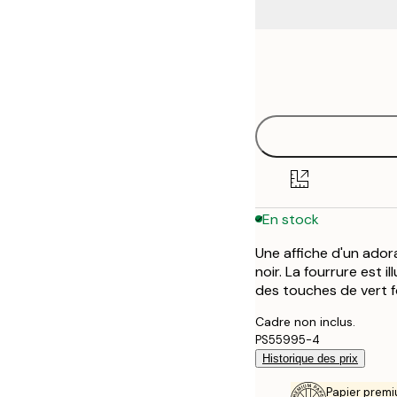
Frame
21x30 cm
options
30x40 cm
40x50 cm
50x50 cm
En stock
50x70 cm
Une affiche d'un ador
70x100 cm
noir. La fourrure est i
des touches de vert f
100x150 cm
Cadre non inclus.
PS55995-4
Historique des prix
Papier premi