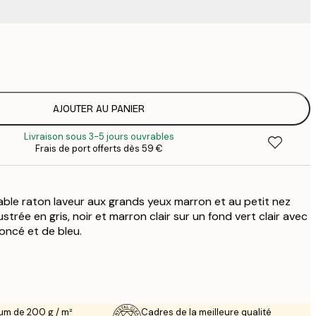
9
1
15
2
19
AJOUTER AU PANIER
2
Livraison sous 3-5 jours ouvrables
19
Frais de port offerts dès 59 €
2
23
3
able raton laveur aux grands yeux marron et au petit nez
30
4
llustrée en gris, noir et marron clair sur un fond vert clair avec
oncé et de bleu.
75
um de 200 g / m²
Cadres de la meilleure qualité