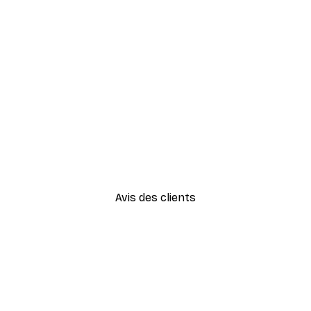
-30%*
Paysage Abstrait Poster
À partir de 9,07 €
12,95 €
Avis des clients