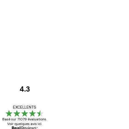
4.3
Avis
des
Satisfaite !
EXCELLENTS
clients
Basé sur 71079 évaluations.
Voir quelques avis ici.
4 juin