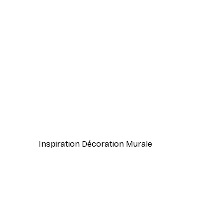
-40%*
Lever de Soleil Brumeux Post
À partir de 7,77 €
12,95 €
Inspiration Décoration Murale