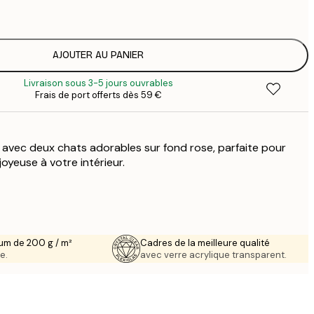
1
12
2
19
AJOUTER AU PANIER
3
Livraison sous 3-5 jours ouvrables
26
Frais de port offerts dès 59 €
4
avec deux chats adorables sur fond rose, parfaite pour
oyeuse à votre intérieur.
um de 200 g / m²
Cadres de la meilleure qualité
e.
avec verre acrylique transparent.