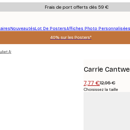
Frais de port offerts dès 59 €
aires
Nouveautés
Lot De Posters
Affiches Photo Personnalisée
40% sur les Posters*
liet Affiche
Carrie Cantwel
7,77 €
12,95 €
Choisissez la taille