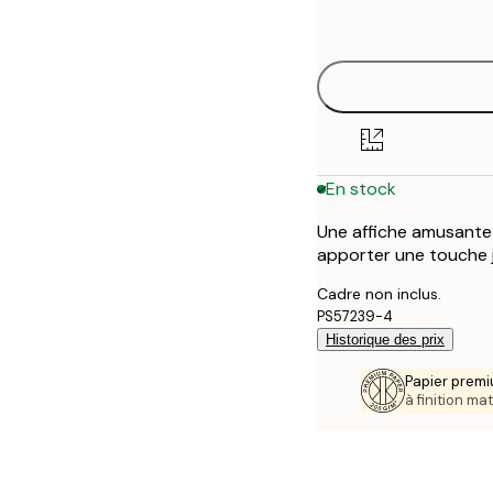
options
30x40 cm
50x70 cm
70x100 cm
En stock
Une affiche amusante 
apporter une touche j
Cadre non inclus.
PS57239-4
Historique des prix
Papier premi
à finition mat