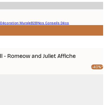
s
Décoration Murale
B2B
Nos Conseils Déco
l - Romeow and Juliet Affiche
-40%*